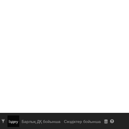
Іздеу
Барлық ДҚ бойынша
Сөздіктер бойынша