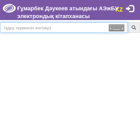
Ғұмарбек Дәукеев атындағы АЭжБУ
KZ
электрондық кітапханасы